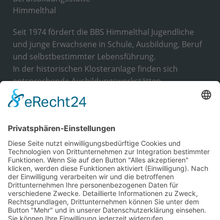
Seit 1974 fördert die BBS Himmelthal Jugendliche
und junge Erwachsene in Schule, Ausbildung, Beruf
und selbstbestimmter Lebensführung.
In der historischen Klosteranlage finden sich
entsprechende Ausbildungswerkstätten,
Unterrichtsräume und ein Wohnbereich.
Wir haben
die Trägerzulassung nach AZAV
für zwei
Fachbereiche der aktiven Arbeitsförderung, erteilt
durch die DeuZert GmbH.
KONTAKT
BBS Himmelthal
Kloster Himmelthal 1
63820 Elsenfeld, Deutschland