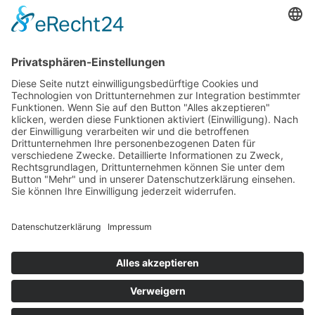
Unterrichtsräume und ein Wohnbereich.
Wir haben
die Trägerzulassung nach AZAV
für zwei
Fachbereiche der aktiven Arbeitsförderung, erteilt
durch die DeuZert GmbH.
KONTAKT
BBS Himmelthal
Kloster Himmelthal 1
63820 Elsenfeld, Deutschland
Tel.: 0 93 74 / 97 10 - 0
E-Mail:
info@bbs-himmelthal.de