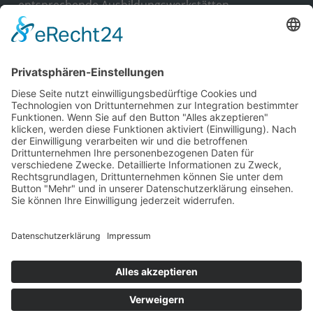
entsprechende Ausbildungswerkstätten,
Unterrichtsräume und ein Wohnbereich.
Wir haben
die Trägerzulassung nach AZAV
für zwei
Fachbereiche der aktiven Arbeitsförderung, erteilt
durch die DeuZert GmbH.
KONTAKT
BBS Himmelthal
Kloster Himmelthal 1
63820 Elsenfeld, Deutschland
Tel.: 0 93 74 / 97 10 - 0
E-Mail:
info@bbs-himmelthal.de