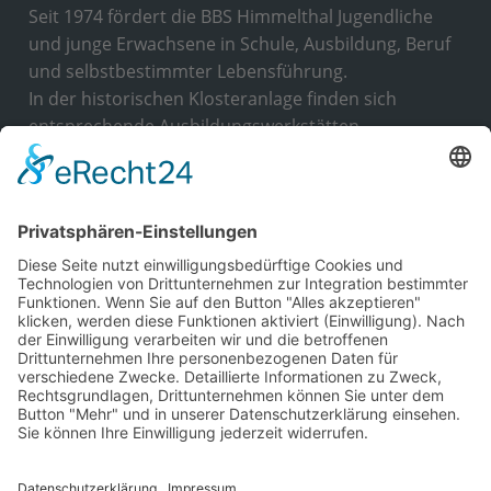
Seit 1974 fördert die BBS Himmelthal Jugendliche
und junge Erwachsene in Schule, Ausbildung, Beruf
und selbstbestimmter Lebensführung.
In der historischen Klosteranlage finden sich
entsprechende Ausbildungswerkstätten,
Unterrichtsräume und ein Wohnbereich.
Wir haben
die Trägerzulassung nach AZAV
für zwei
Fachbereiche der aktiven Arbeitsförderung, erteilt
durch die DeuZert GmbH.
KONTAKT
BBS Himmelthal
Kloster Himmelthal 1
63820 Elsenfeld, Deutschland
Tel.: 0 93 74 / 97 10 - 0
E-Mail:
info@bbs-himmelthal.de